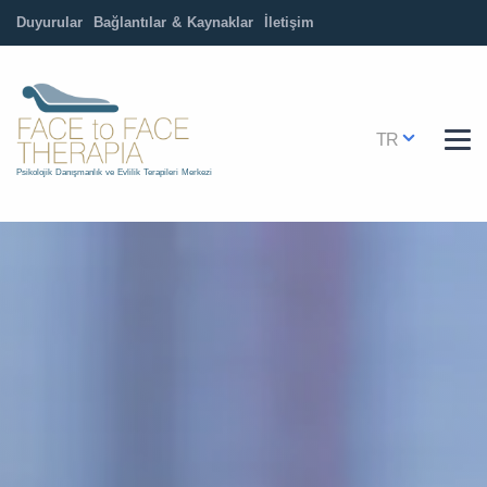
Duyurular
Bağlantılar & Kaynaklar
İletişim
TR
Psikolojik Danışmanlık ve Evlilik Terapileri Merkezi