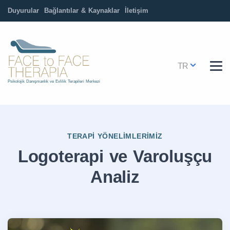
Duyurular
Bağlantılar & Kaynaklar
İletişim
TR
Psikolojik Danışmanlık ve Evlilik Terapileri Merkezi
TERAPI YÖNELIMLERIMIZ
Logoterapi ve Varoluşçu
Analiz