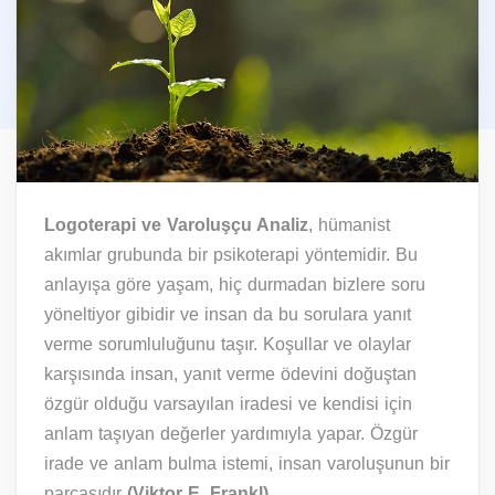
Logoterapi ve Varoluşçu Analiz
, hümanist
akımlar grubunda bir psikoterapi yöntemidir. Bu
anlayışa göre yaşam, hiç durmadan bizlere soru
yöneltiyor gibidir ve insan da bu sorulara yanıt
verme sorumluluğunu taşır. Koşullar ve olaylar
karşısında insan, yanıt verme ödevini doğuştan
özgür olduğu varsayılan iradesi ve kendisi için
anlam taşıyan değerler yardımıyla yapar. Özgür
irade ve anlam bulma istemi, insan varoluşunun bir
parçasıdır
(Viktor E. Frankl).